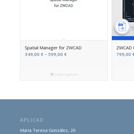
Spatial Manager for ZWCAD
ZWCAD E
Price
349,00
€
–
599,00
€
799,00
range:
349,00 €
Select options
through
599,00 €
APLICAD
Maria Teresa González, 26