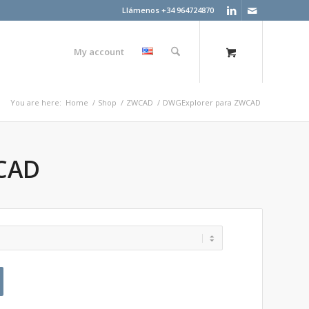
Llámenos +34 964724870
My account
You are here:
Home
/
Shop
/
ZWCAD
/
DWGExplorer para ZWCAD
CAD