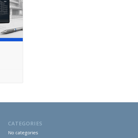
e:
9,00 €
ugh
9,00 €
CATEGORIES
No categories