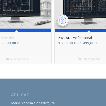
stándar
ZWCAD Professional
Price
Price
€
–
899,00
€
1.299,00
€
–
1.499,00
€
range:
rang
799,00 €
1.29
Select options
Select options
through
thro
899,00 €
1.49
APLICAD
Maria Teresa González, 26