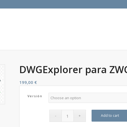
DWGExplorer para ZW
199,00
€
Versión
Add to cart