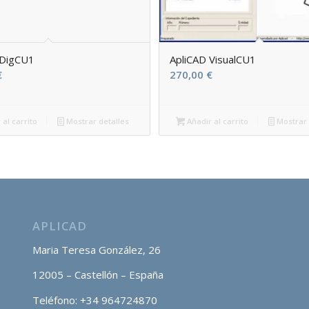
 DigCU1
ApliCAD VisualCU1
€
270,00
€
 al carrito
Mostrar detalles
Añadir al carrito
Mostrar 
APLICAD
Maria Teresa González, 26
12005 – Castellón – España
Teléfono: +34 964724870