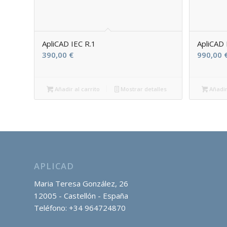
ApliCAD IEC R.1
ApliCAD
390,00
€
990,00
Añadir al carrito
Mostrar detalles
Añadir
APLICAD
Maria Teresa González, 26
12005 - Castellón - España
Teléfono: +34 964724870