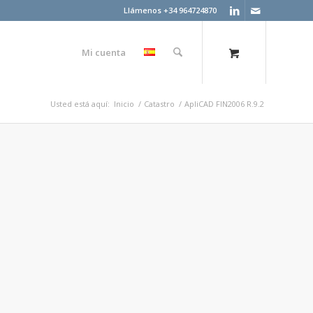
Llámenos +34 964724870
Mi cuenta
Usted está aquí:
Inicio
/
Catastro
/
ApliCAD FIN2006 R.9.2